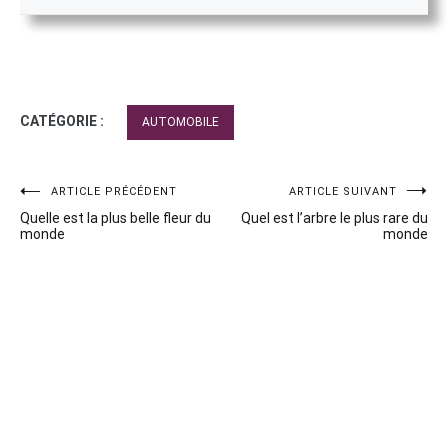
CATÉGORIE :
AUTOMOBILE
Navigation
ARTICLE PRÉCÉDENT
ARTICLE SUIVANT
Quelle est la plus belle fleur du
Quel est l’arbre le plus rare du
de
monde
monde
l’article