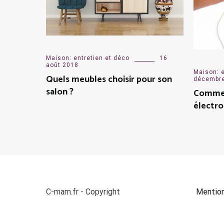
Maison: entretien et déco
16
août 2018
Maison: e
Quels meubles choisir pour son
décembr
salon ?
Commen
électr
C-mam.fr - Copyright
Mentio