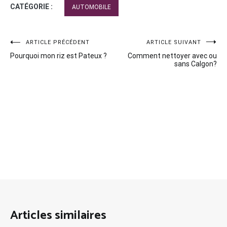
CATÉGORIE :
AUTOMOBILE
Navigation
ARTICLE PRÉCÉDENT
ARTICLE SUIVANT
Pourquoi mon riz est Pateux ?
Comment nettoyer avec ou
de
sans Calgon?
l’article
Articles similaires