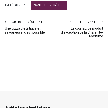
CATÉGORIE :
SANTÉ ET BIEN-ÊTRE
Navigation
ARTICLE PRÉCÉDENT
ARTICLE SUIVANT
Une pizza diététique et
Le cognac, ce produit
de
savoureuse, c’est possible !
d’exception de la Charente-
Maritime
l’article