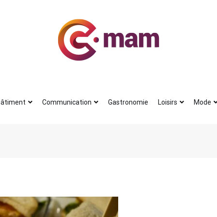
Actu
Le petit journal du blogueur
âtiment
Communication
Gastronomie
Loisirs
Mode