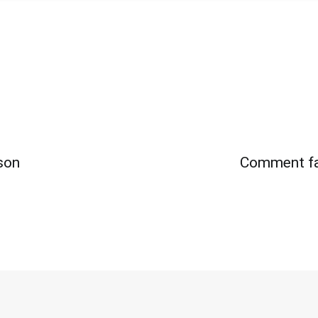
son
Comment fai