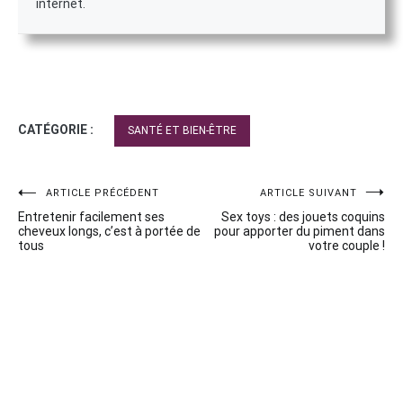
internet.
CATÉGORIE :
SANTÉ ET BIEN-ÊTRE
Navigation
ARTICLE PRÉCÉDENT
ARTICLE SUIVANT
Entretenir facilement ses
Sex toys : des jouets coquins
de
cheveux longs, c’est à portée de
pour apporter du piment dans
tous
votre couple !
l’article