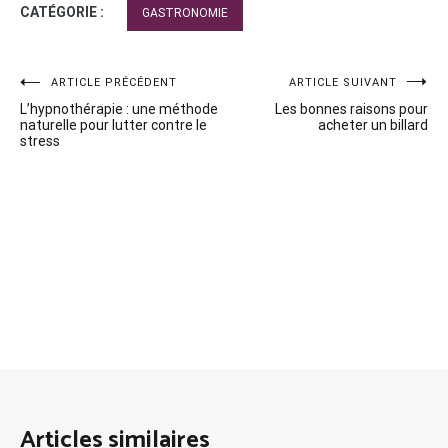
CATÉGORIE :
GASTRONOMIE
Navigation
ARTICLE PRÉCÉDENT
ARTICLE SUIVANT
L’hypnothérapie : une méthode
Les bonnes raisons pour
de
naturelle pour lutter contre le
acheter un billard
stress
l’article
Articles similaires