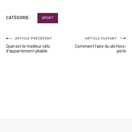
CATÉGORIE :
SPORT
Navigation
ARTICLE PRÉCÉDENT
ARTICLE SUIVANT
Quel est le meilleur vélo
Comment faire du ski Hors-
de
d’appartement pliable
piste
l’article