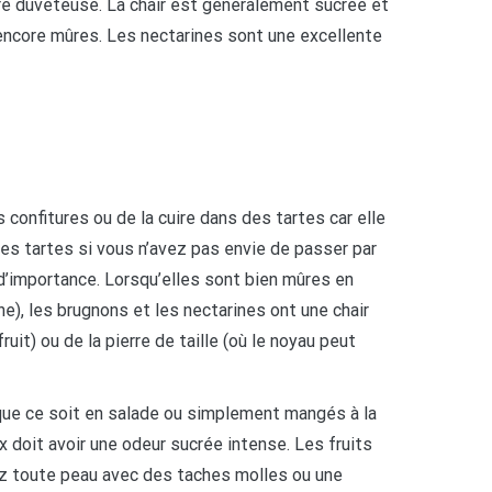
ture duveteuse. La chair est généralement sucrée et
 encore mûres. Les nectarines sont une excellente
confitures ou de la cuire dans des tartes car elle
 les tartes si vous n’avez pas envie de passer par
t d’importance. Lorsqu’elles sont bien mûres en
ne), les brugnons et les nectarines ont une chair
ruit) ou de la pierre de taille (où le noyau peut
, que ce soit en salade ou simplement mangés à la
x doit avoir une odeur sucrée intense. Les fruits
ez toute peau avec des taches molles ou une