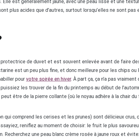
us. Elle est généralement jaune, avec une peau lisse et une tex
sont plus acides que d’autres, surtout lorsqu’elles ne sont pas
?
protectrice de duvet et est souvent enlevée avant de faire des 
tarine est un peu plus fine, et donc meilleure pour les chips ou
abiller pour
votre soirée en hiver
. À part ça, ça n’a pas vraimen
s puissiez les trouver de la fin du printemps au début de l’autom
eut être de la pierre collante (où le noyau adhère à la chair du f
ion qui comprend les cerises et les prunes) sont délicieux crus
sayiez, reniflez au moment de choisir: le fruit le plus savoureu
. Recherchez une peau blanc crème rosée à jaune roux et évit