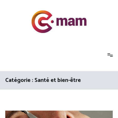
Aller
au
contenu
Actu
Le petit journal du blogueur
Catégorie :
Santé et bien-être